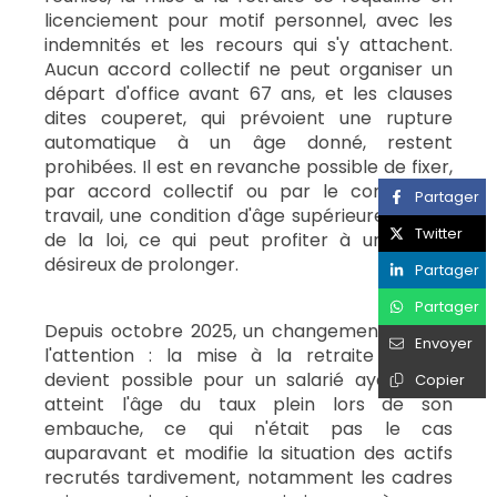
licenciement pour motif personnel, avec les
indemnités et les recours qui s'y attachent.
Aucun accord collectif ne peut organiser un
départ d'office avant 67 ans, et les clauses
dites couperet, qui prévoient une rupture
automatique à un âge donné, restent
prohibées. Il est en revanche possible de fixer,
par accord collectif ou par le contrat de
Partager
travail, une condition d'âge supérieure à celle
Twitter
de la loi, ce qui peut profiter à un salarié
désireux de prolonger.
Partager
Partager
Depuis octobre 2025, un changement mérite
Envoyer
l'attention : la mise à la retraite d'office
devient possible pour un salarié ayant déjà
Copier
atteint l'âge du taux plein lors de son
embauche, ce qui n'était pas le cas
auparavant et modifie la situation des actifs
recrutés tardivement, notamment les cadres