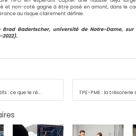
ndre l'IPO en espérant capter une hausse déjà large
té et non-coté gagne à être posé en amont, dans le cad
érance au risque clairement définie.
 Brad Badertscher, université de Notre-Dame, sur
-2022).
Crypto-actifs : ce que le règlement MiCA change concrètement pour les épargnants
aires