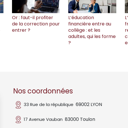
Or : faut-il profiter
L’éducation
L
de la correction pour
financière entre au
f
e
entrer ?
collège : et les
r
adultes, qui les forme
c
?
e
Nos coordonnées
69002 LYON
33 Rue de la république
83000 Toulon
17 Avenue Vauban