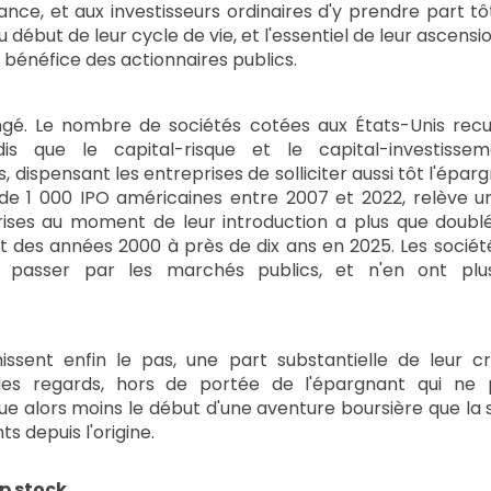
sance, et aux investisseurs ordinaires d'y prendre part 
au début de leur cycle de vie, et l'essentiel de leur ascens
u bénéfice des actionnaires publics.
. Le nombre de sociétés cotées aux États-Unis recul
is que le capital-risque et le capital-investiss
 dispensant les entreprises de solliciter aussi tôt l'éparg
de 1 000 IPO américaines entre 2007 et 2022, relève un 
ses au moment de leur introduction a plus que doublé
t des années 2000 à près de dix ans en 2025. Les sociét
s passer par les marchés publics, et n'en ont plu
issent enfin le pas, une part substantielle de leur cr
 des regards, hors de portée de l'épargnant qui ne 
ue alors moins le début d'une aventure boursière que la 
s depuis l'origine.
ap stock