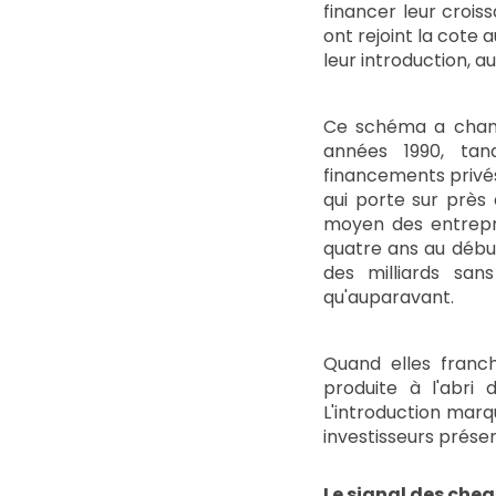
financer leur crois
ont rejoint la cote 
leur introduction, a
Ce schéma a changé
années 1990, tand
financements privés,
qui porte sur près 
moyen des entrepri
quatre ans au débu
des milliards san
qu'auparavant.
Quand elles franch
produite à l'abri
L'introduction marq
investisseurs présent
Le signal des che