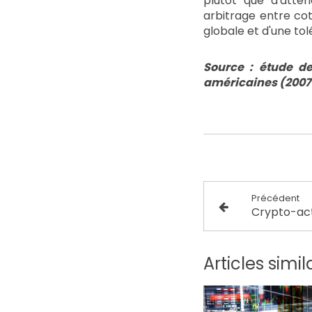
plutôt que d'atte
arbitrage entre co
globale et d'une tol
Source : étude de
américaines (2007
Précédent
Articles simil