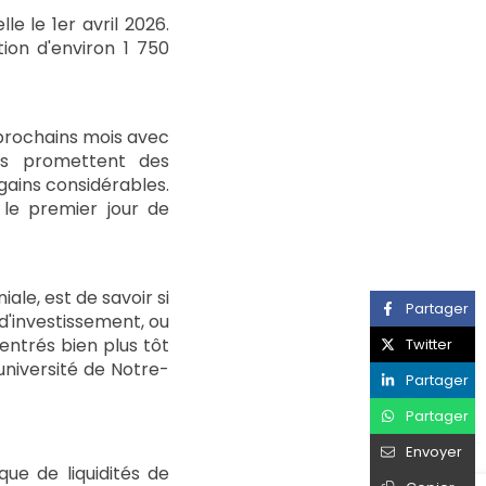
e le 1er avril 2026.
tion d'environ 1 750
s prochains mois avec
rs promettent des
gains considérables.
 le premier jour de
ale, est de savoir si
Partager
d'investissement, ou
entrés bien plus tôt
Twitter
université de Notre-
Partager
Partager
Envoyer
ue de liquidités de