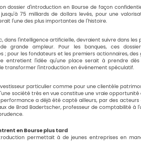
 dossier d'introduction en Bourse de façon confidentiell
t jusqu'à 75 milliards de dollars levés, pour une valorisa
ferait l'une des plus importantes de l'histoire.
 dans l'intelligence artificielle, devraient suivre dans le
s de grande ampleur. Pour les banques, ces dossie
 ; pour les fondateurs et les premiers actionnaires, des 
ue entretient l'idée qu'une place serait à prendre dès
 de transformer l'introduction en événement spéculatif.
investisseur particulier comme pour une clientèle patrimoni
d'une société très en vue constitue une vraie opportunité 
la performance a déjà été capté ailleurs, par des acteurs 
vaux de Brad Badertscher, professeur de comptabilité à l'
 prudence.
ntrent en Bourse plus tard
introduction permettait à de jeunes entreprises en manq