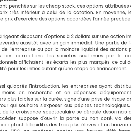
ont penchés sur les cheap stock, ces options attribuées 
prix très inférieur à celui de la cotation. En moyenne, l
s le prix d'exercice des options accordées l'année précéd
rigeant disposant d'options à 2 dollars sur une action int
evendre aussitôt avec un gain immédiat. Une partie de l'
 de l'entreprise ou par la moindre liquidité des actions p
ces corrections. Les sociétés soutenues par le cap
tutionnels affichaient les écarts les plus marqués, ce qui
ité pour les initiés autant qu'une étape de financement.
si qu'après l'introduction, les entreprises ayant distri
t moins en recherche et en dépenses d'équipement
 plus faibles sur la durée, signe d'une prise de risque a
Pour qui souhaite s'exposer aux pépites technologiques
t de la croissance spectaculaire se déroule désormais 
ccéder suppose d'ouvrir la porte du non-coté, via de
cceptant l'illiquidité, des frais plus élevés et un horizon