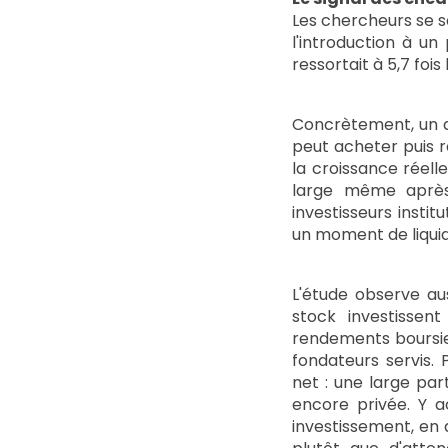
Les chercheurs se s
l'introduction à un 
ressortait à 5,7 foi
Concrètement, un di
peut acheter puis r
la croissance réelle
large même après 
investisseurs insti
un moment de liquid
L'étude observe aus
stock investissen
rendements boursiers
fondateurs servis. 
net : une large par
encore privée. Y a
investissement, en a