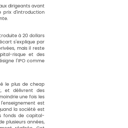
aux dirigeants avant
e prix d'introduction
ente.
roduite à 20 dollars
écart s'explique par
rivées, mais il reste
ital-risque et des
 désigne l'IPO comme
bué le plus de cheap
, et délivrent des
moindrie une fois les
, l'enseignement est
quand la société est
s fonds de capital-
 de plusieurs années,