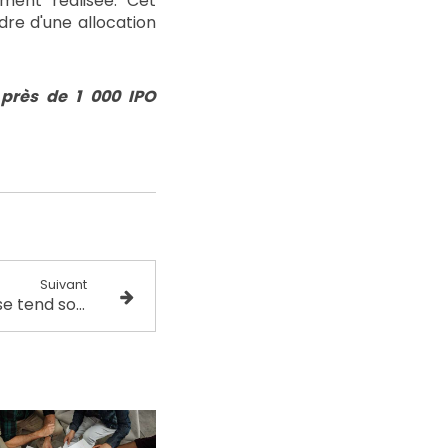
ment réalisée. Cet
re d'une allocation
 près de 1 000 IPO
Suivant
TPE-PME : la trésorerie se tend sous le poids des impayés