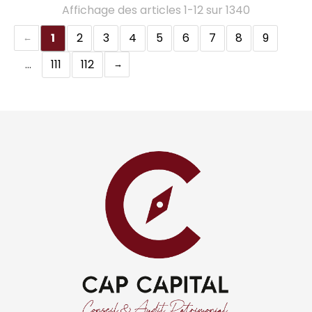
Affichage des articles 1-12 sur 1340
1
2
3
4
5
6
7
8
9
…
111
112